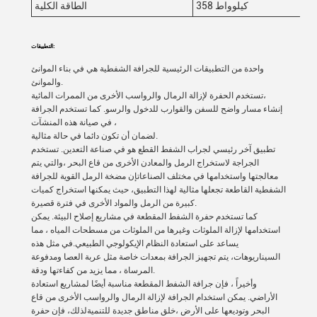
358 كيلوواط
الطاقة الكلية
التطبيقات:
واحدة من التطبيقات الرئيسية للجرافة الشفطية هي في بناء الموانئ
والموانئ.
تستخدم الحفرة لإزالة الرمال والرواسب الأخرى من الممرات المائية،
إنشاء مسار واضح للسفن والقوارب للدخول والرسو. كما تستخدم الجرافة
في صيانة هذه المنشآت ،
لضمان أن تكون دائما في حالة مثالية.
تطبيق آخر رئيسي لجراب الشفط القطع هو في صناعة التعدين. تستخدم
الجراجة لاستخراج الرمل والمعادن الأخرى من قاع البحر ،والتي يتم
معالجتها واستخدامها في مختلف الصناعاتإن مضخة الرمل القوية للجرافة
الشفطية القاطعة تجعلها مثالية لهذا التطبيق، حيث يمكنها استخراج كميات
كبيرة من الرمل والمواد الأخرى في فترة قصيرة.
كما تستخدم حفرة الشفط المقطعة في مشاريع إصلاح البيئة. يمكن
استخدامها لإزالة الملوثات وغيرها من الملوثات من مسطحات المياه ، مما
يساعد على استعادة النظام الإيكولوجي الطبيعي.في مثل هذه
السيناريوهات، يتم تجهيز الجرافة بمعدات خاصة مثل عربة العصا ومدفوعة
المرساة ، مما يزيد من كفاءتها ودقة.
وأخيراً ، فإن جرافة الشفط المقطعة مناسبة أيضًا لمشاريع استعادة
الأراضي. يمكن استخدام الجرافة لإزالة الرمال والرواسب الأخرى من قاع
البحر وتوديعها على الأرض ،خلق مناطق جديدة للتنميةلذلك، فإن حفرة