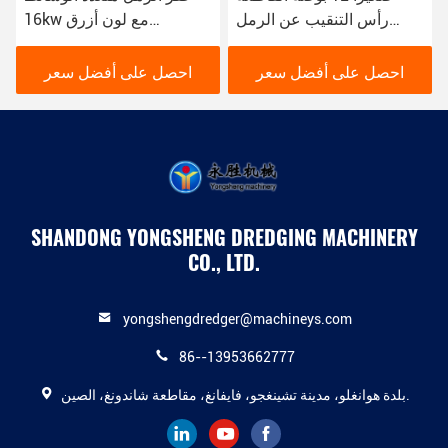
رأس التنقيب عن الرمل
16kw مع لون أزرق
للخردة للبيع
للاحتياجات المختلفة
لاستخراج الرمل
احصل على أفضل سعر
احصل على أفضل سعر
SHANDONG YONGSHENG DREDGING MACHINERY
CO., LTD.
yongshengdredger@machineys.com
86--13953662777
بلدة هوانغلو، مدينة تشينغجو، فايفانغ، مقاطعة شاندونغ، الصين.