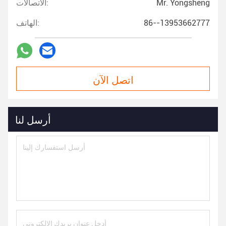
Mr. Yongsheng
الاتصالات:
86--13953662777
الهاتف:
اتصل الآن
أرسل لنا