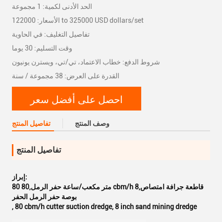
الحد الأدنى لكمية: 1 مجموعة
الأسعار: 122000 to 325000 USD dollars/set
تفاصيل التغليف: في الحاوية
وقت التسليم: 30 يوما
شروط الدفع: خطاب الاعتماد، تي/تي، ويسترن يونيون
القدرة على العرض: 38 مجموعة / سنة
احصل على أفضل سعر
وصف المنتج
تفاصيل المنتج
تفاصيل المنتج
إبراز:
80 متر مكعب/ساعة حفر الرمل,80 cbm/h قاطعة جرافة امتصاص,8
بوصة حفر الرمل الحفر
,
80 cbm/h cutter suction dredge
,
8 inch sand mining dredge