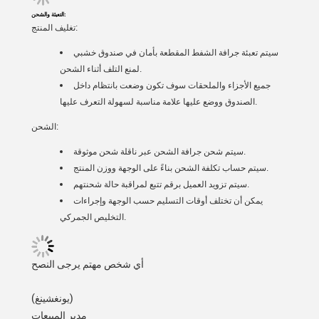
التعبئة والشحن:
تغليف المنتج:
سيتم تعبئة جرافة الشفط المقطعة بأمان في صندوق خشبي
لمنع التلف أثناء الشحن.
جميع الأجزاء والملحقات سوف تكون وضعت بانتظام داخل
الصندوق ووضع عليها علامة مناسبة لسهولة التعرف عليها.
الشحن:
سيتم شحن جرافة الشحن عبر ناقلة شحن موثوقة.
سيتم حساب تكلفة الشحن بناءً على الوجهة ووزن المنتج.
سيتم تزويد العميل برقم تتبع لمراقبة حالة شحنتهم.
يمكن أن تختلف أوقات التسليم حسب الوجهة وإجراءات
التخليص الجمركي.
أي شخص مهتم يرجى النصح
(يونغشينغ)
مدير المبيعات