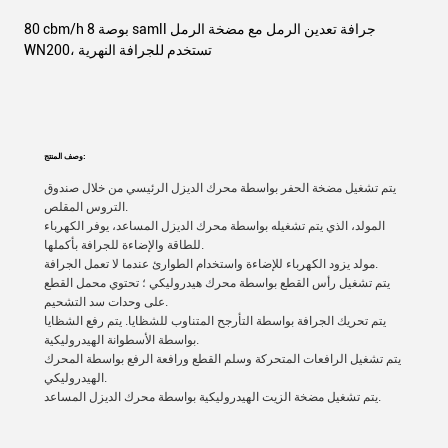
80 cbm/h 8 بوصة samll جرافة تعدين الرمل مع مضخة الرمل
WN200، تستخدم للجرافة النهرية
وصف المنتج:
يتم تشغيل مضخة الحفر بواسطة محرك الديزل الرئيسي من خلال صندوق
التروس المقلص.
المولد، الذي يتم تشغيله بواسطة محرك الديزل المساعد، يوفر الكهرباء
للطاقة والإضاءة للجرافة بأكملها.
مولد يزود الكهرباء للإضاءة واستخدام الطوارئ عندما لا تعمل الجرافة.
يتم تشغيل رأس القطع بواسطة محرك هيدروليكي ؛ تحتوي محمل القطع
على وحدات سد التشحيم.
يتم تحريك الجرافة بواسطة التأرجح المتناوب للشظايا. يتم رفع الشظايا
بواسطة الأسطوانة الهيدروليكية.
يتم تشغيل الرافعات المتحركة وسلم القطع ورافعة الرفع بواسطة المحرك
الهيدروليكي.
يتم تشغيل مضخة الزيت الهيدروليكية بواسطة محرك الديزل المساعد.