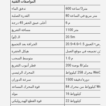
المواصفات التقنية
600 متر3/ساعة
تدفق الماء
80 متر مربع في الساعة
القدرة الصلبة
6 م
أعلى عمق الحفر 45 درجة
1100 متر
مسافة التفريغ
20.5m
الـ (لو)
العرض* العمق
الجرافة بعد التجميع
 ويمكن تجميعه في موقع العمل
هيكل الحفرة
1.0 م
متوسط السحب
200 ملم/8 بوصة
قطر أنبوب التفريغ
محرك 258 كيلوواط WeiChai
المحرك الرئيسي
1500 دورة/دقيقة
سرعة الدوران
وواط من محرك WeiChai
قوة المحرك المساعد
16 كيلوواط
مولد
22 كيلوواط
قوة القطع الهيدروليكي