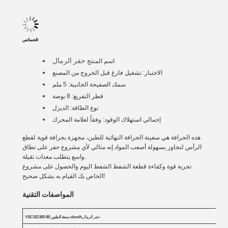
الخصائص:
حفر الرمال
اسم المنتج
الاختبار: تشغيل فارغ قبل الخروج من المصنع
سمك الصفيحة الجانبية: 5 ملم
قطر التفريغ: 8 بوصة
نوع الطاقة: الديزل
إجمالي استهلاك الوقود: وفقاً لعلامة المحرك
هذه الجرافة هي سفينة الجرافة النهائية للطين، مجهزة بجرافة قوية لقطع
الرأس لتجاوز بسهولة أصعب المواد.إنه مثالي لأي مشروع حفر على نطاق
واسع يتطلب معدات ثقيلة.
تجربة قوة وكفاءة قطعة الشفط الشفط اليوم والحصول على مشروع
الخاص بك القيام به بشكل صحيح!
المواصفات التقنية
حفر الرمال
YSCSD300 سعة الطين 80 cbm/h