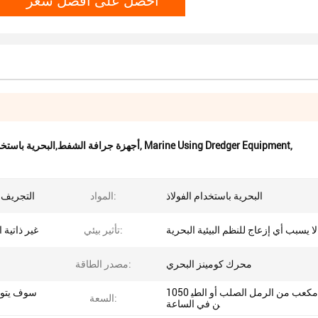
,
Marine Using Dredger Equipment
,
أجهزة جرافة الشفط,البحرية باستخدام معدات الجرافة,050
البحرية باستخدام الفولاذ
المواد:
التجريف 
لا يسبب أي إزعاج للنظم البيئية البحرية
تأثير بيئي:
غير ذاتية 
محرك كومينز البحري
مصدر الطاقة:
1050 متر مكعب من الرمل الصلب أو الطي
سوف يتواج
السعة:
ن في الساعة