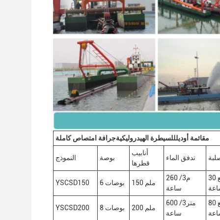
م
قائمة أوديل
للسيطرة الهيدروليكية
جرافة امتصاص كاملة
أنابيب
صلبة
تدفق الماء
بوصة
النموذج
قطرها
30 متر مربع
260 م3/
150 ملم
6 بوصات
YSCSD150
اعة
ساعة
80 متر مربع
600 متر3/
200 ملم
8 بوصات
YSCSD200
اعة
ساعة