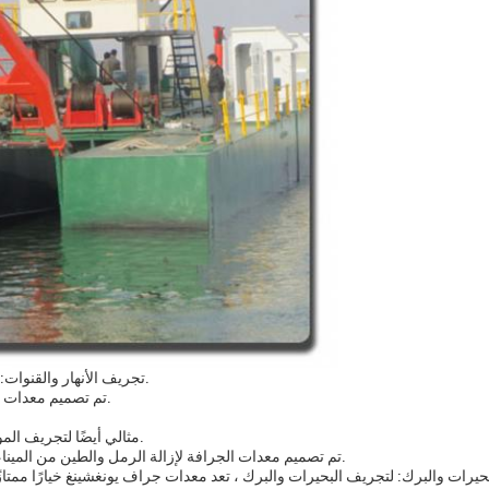
1. تجريف الأنهار والقنوات: تعد معدات جرافة يونغشينغ مثالية لتجريف الأنهار والقنوات.
تم تصميم معدات الجرافة لإزالة الرمل والحديد والرواسب الأخرى من قاع النهر.
2تجريف الموانئ والموانئ: نموذج YSCSD600 مثالي أيضًا لتجريف الموانئ والموانئ.
تم تصميم معدات الجرافة لإزالة الرمل والطين من الميناء أو الميناء ، مما يجعلها عميقة بما يكفي للسفن الكبيرة للرسو.