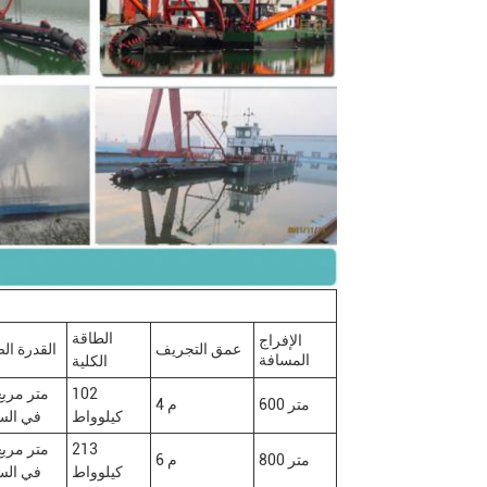
الطاقة
الإفراج
عمق التجريف
القدرة ال
المسافة
الكلية
102
600 متر
4 م
كيلوواط
في الس
213
800 متر
6 م
كيلوواط
في الس