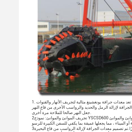
جعل النهر صالحا للملاحة مرة أخرى.
3تجريف البحيرات والبرك: لتجريف البحيرات والبرك ، تعد معدات جراف يونغشينغ خيارًا ممتازًا.تم تصميم معدات الجرافة لإزالة الرواسب من قاع البحيرة