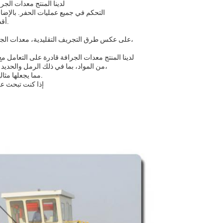
لدينا المنتج معدات الج
التحكم في جميع عمليات الحفر. بالإضا
أقصى كفاءة وأداء، مما يجعلها مثالية حتى لأصعب مشاريع الحفر.
على عكس طرق التجريف التقليدية، معدات الجرافات لدينا لا تسبب اضطرابات في النظم الإيكولوجية البحرية،
مع قطر أنبوب الاستنشاق من 600mm، لدينا المنتج معدات الجرافة قادرة ع
من المواد، بما في ذلك الرمل والحديد والطين. تصميمها عالية السعة يسمح للتجريف السريع والفعال،
مما يجعلها مثالية للاستخدام في الموانئ والموانئ والمسارات المائية الأخرى.
إذا كنت تبحث عن 