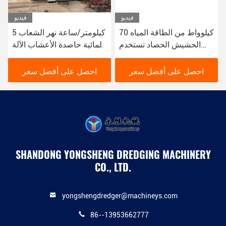
فيديو
فيديو
70 كيلوواط من الطاقة المياه
5 كيلومتر/ساعة نهر الشعاب
الحشيش الحصاد تستخدم
المائية حاصدة الأعشاب الآلة
لجمع وتنظيف نهر النباتات
105kw حاصدة الأعشاب
المائية الحصاد
قارب 10 مكعب
احصل على أفضل سعر
احصل على أفضل سعر
SHANDONG YONGSHENG DREDGING MACHINERY
CO., LTD.
yongshengdredger@machineys.com
86--13953662777