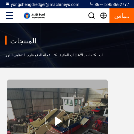
yongshengdredger@machineys.com
86--13953662777
إقتباس
المنتجات
>
>
>
المنزل
المنتجات
حاصد الأعشاب المائية
عجلة الدفع قارب لتنظيف النهر