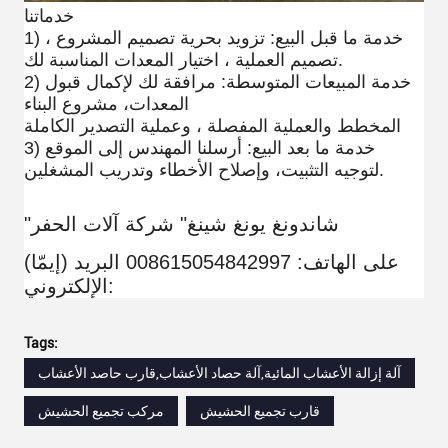
خدماتنا:
1) خدمة ما قبل البيع: تزويد بحرية تصميم المشروع ،
تصميم العملية ، اختيار المعدات المناسبة لك.
2) خدمة المبيعات المتوسطة: مرافقة لك لإكمال قبول
المعدات، مشروع البناء
المخطط والعملية المفصلة ، وعملية التصدير الكاملة
3) خدمة ما بعد البيع: أرسلنا المهندس إلى الموقع
لتوجيه التثبيت، وإصلاح الأخطاء وتدريب المشغلين.
"شاندونغ يونغ شينغ" شركة آلات الحفر
(إيمّا) على الهاتف: 008615054842997 البريد
الإلكتروني:
Tags:
آلة إزالة الأعشاب المائية,آلة حصاد الأعشاب,قارب حاصد الأعشاب
قارب تجميع الحشيش
مركب تجميع الحشيش