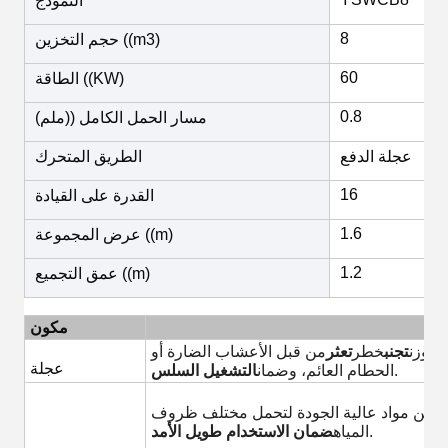
النموذج
8
حجم التخزين ((m3)
60
الطاقة ((KW)
0.8
مسار الحمل الكامل ((ملم)
عجلة الدفع
الطريق المتحرك
16
القدرة على القيادة
1.6
عرض المجموعة ((m)
1.2
عمق التجميع ((m)
ف
مكون
الوزن
تجنب
خطر
تعثر
من قبل الأعشاب الضارة أو
عجلة
.
الحطام العائم، وضمان
التشغيل السلس
عة من مواد عالية الجودة لتحمل مختلف ظروف
.
المياه
ضمان الاستخدام طويل الأمد