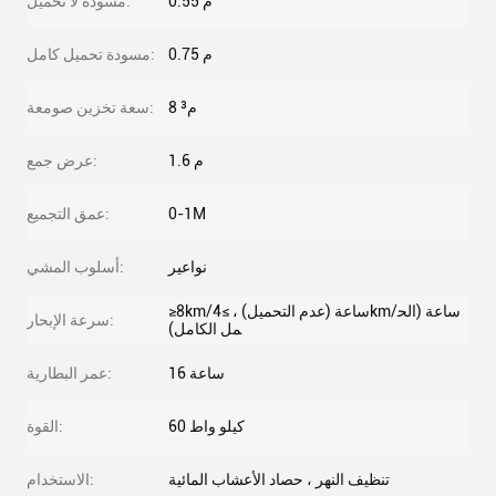
0.55 م
مسودة لا تحميل:
0.75 م
مسودة تحميل كامل:
8 م³
سعة تخزين صومعة:
1.6 م
عرض جمع:
0-1M
عمق التجميع:
نواعير
أسلوب المشي:
≥8km/ساعة (عدم التحميل) ، ≥4km/ساعة (الح
سرعة الإبحار:
مل الكامل)
16 ساعة
عمر البطارية:
60 كيلو واط
القوة:
تنظيف النهر ، حصاد الأعشاب المائية
الاستخدام: