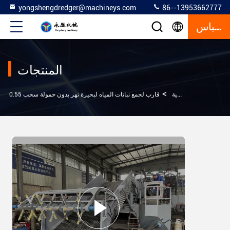
yongshengdredger@machineys.com
86--13953662777
إقتباس
المنتجات
>
حاصد الأعشاب المائية