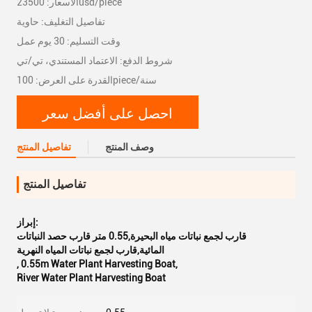
الأسعار: 23500usd/piece
تفاصيل التغليف: حاوية
وقت التسليم: 30 يوم عمل
شروط الدفع: الاعتماد المستندي، تي/تي
القدرة على العرض: 100piece/سنة
احصل على أفضل سعر
وصف المنتج
تفاصيل المنتج
تفاصيل المنتج
إبراز:
قارب لجمع نباتات مياه البحيرة,0.55 متر قارب حصد النباتات
المائية,قارب لجمع نباتات المياه النهرية
,
0.55m Water Plant Harvesting Boat
,
River Water Plant Harvesting Boat