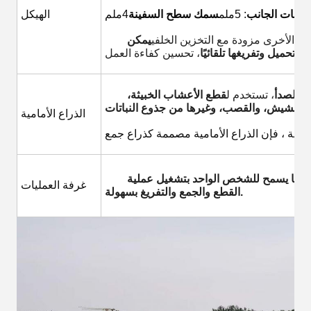
وحات الجانب
: 5ملم
سمك سطح السفينة
4ملم
الهيكل
يمكن
، تحسين كفاءة العمل.
تحميل وتفريغها تلقائيًا
وم للصدأ
، تستخدم ل
قطع الأعشاب الخبيثة،
الذراع الأمامية
مما يسمح للشخص الواحد بتشغيل عملية
غرفة العمليات
القطع والجمع والتفريغ بسهولة.