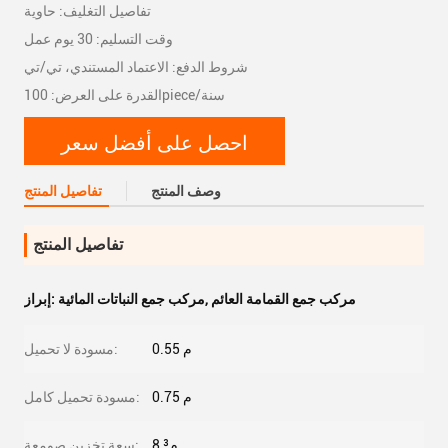
تفاصيل التغليف: حاوية
وقت التسليم: 30 يوم عمل
شروط الدفع: الاعتماد المستندي، تي/تي
القدرة على العرض: 100piece/سنة
احصل على أفضل سعر
وصف المنتج
تفاصيل المنتج
تفاصيل المنتج
مركب جمع القمامة العائم
,
مركب جمع النباتات المائية
إبراز:
0.55 م
مسودة لا تحميل:
0.75 م
مسودة تحميل كامل:
8 م³
سعة تخزين صومعة: