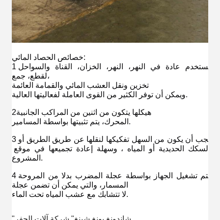
خصائص الحصاد المائي:
1يستخدم عادة في النهر، النهر، الخزان، القناة والسواحل 
لقطع، جمع،
تخزين ونقل العشب المائي والقمامة العائمة
ويمكن أن توفر الكثير من القوى العاملة لفعاليتها العالية.
2هيكلها يتكون من اثنين من المراكب الجانبية
المحرك، يتم تثبيتها بواسطة المسامير.
3يجب أن يكون من السهل تفكيكها لنقلها عن طريق الطريق أو 
السكك الحديدية أو المياه ، وسهلة إعادة تجميعها في موقع 
المشروع.
4يتم تشغيل الجهاز بواسطة عجلة المضرب بدلا من المروحة 
المسمار، والتي يمكن أن تضمن عجلة
لا تتشابك مع عشب المياه تحت الماء.
"شاندونغ يونغ شينغ" شركة آلات الحفر