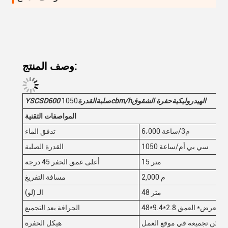
وصف المنتج:
الهيدروليكية
حفرة الشقوق
cbm/h
صلبة
القدرة
1050
600
YSCSD
المواصفات التقنية
6،000 م3/ساعة
تدفق الماء
1050 سي بي أم/ساعة
القدرة الصلبة
15 متر
أعلى عمق الحفر 45 درجة
2,000 م
مسافة التفريغ
48 متر
الـ (لو)
طول
*
العرض* العمق
الجرافة بعد التجميع
ويمكن تجميعه في موقع العمل
هيكل الحفرة