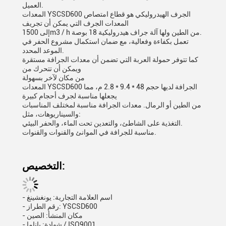
العميل.
المعدات YSCSD600 الجرف الهيدروليكي هو قطاع امتصاص
المعدات الجرف التي يمكن أن تجريف
إلى 1500m3 / h من الطين ولها آلة جراف هيدروليكية 18 بوصة.
تعمل بكفاءة وفعالية، مع ضمان استكمال مشروع الحفر في
الموعد المحدد.
كما تتوفر حمولة العربة التي تضمن أن معدات الجرافة مستقرة
ويمكن أن تتحرك من
من مكان لآخر بسهولة
المعدات YSCSD600 الجرافة لديها حجم 48 * 9.4 * 2.8 م، مما
يجعلها مناسبة لجرف أحجام كبيرة
من الطين أو الرمال. معدات الجرافة مناسبة لمختلف المناسبات
والسيناريوهات، مثل:
التغذية على الشاطئ، والتعدين تحت الماء، والحفر البيئي.
مناسبة للجرافة في الموانئ والقنوات والقنوات.
التخصيص:
- اسم العلامة التجارية: يونغشينغ
- رقم الطراز: YSCSD600
- مكان المنشأ: الصين
- شهادة: باناما / ISO9001