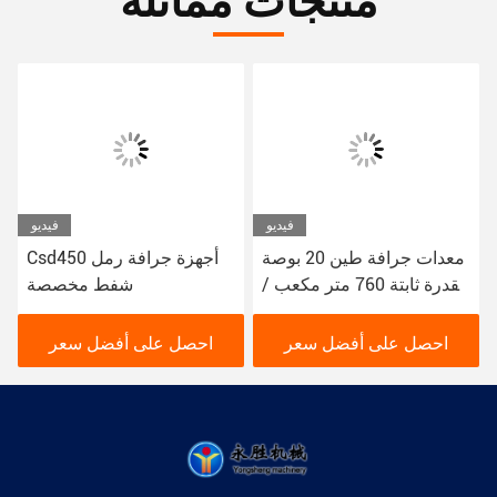
فيديو
فيديو
معدات جرافة طين 20 بوصة
Csd450 أجهزة جرافة رمل
بقدرة ثابتة 760 متر مكعب /
شفط مخصصة
ساعة
احصل على أفضل سعر
احصل على أفضل سعر