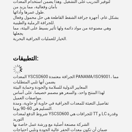
لتوفير التدريب على التشغيل. وهذا يضمن استخدام المعدات
بأمان وفعالية، مما يزيد من
طول عمرها وأدائها.
بشكل عام، أجهزة جرافة الشفط القاطعة هي حل محمول وفعال
للجرافة الرملية والطينية.
وهي مصنوعة من مواد دائمة ولها تأثير بسيط على البيئة، مما
يجعلها
الخيار للعمليات الجرافية البحرية.
التطبيقات:
المعدات YSCSD600 الجرافة معتمدة PANAMA/ISO9001، مما
يضمن أنها تلبي المتطلبات
المعايير الدولية للسلامة والجودة وحماية البيئة
لهذا المنتج واحد، والسعر هو مصمم خصيصا، على أساس
مواصفات العميل.
تفاصيل التعبئة للمعدات الجرافية في حاوية أو حاوية، ومدة
التسليم هي 60-90 يوما.
شروط الدفع لمعدات YSCSD600 للجرافات هي TT و LC وقدرة
التوريد
الشركة مصنعة أصلية مع ورشة عمل خاصة بها
ضمان أن تكون معدات الحفر عالية الجودة وتلبي احتياجات