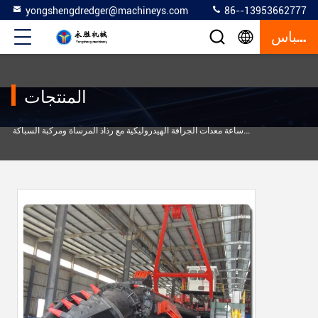
yongshengdredger@machineys.com
86--13953662777
إقتباس
المنتجات
600 ملم 1050 كبم/ساعة معدات الجرافة الهيدروليكية مع رذاذ المرساة ومركبة السباكة