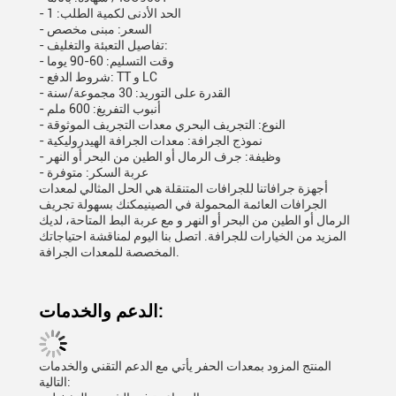
- الحد الأدنى لكمية الطلب: 1
- السعر: مبنى مخصص
- تفاصيل التعبئة والتغليف:
- وقت التسليم: 60-90 يوما
- شروط الدفع: TT و LC
- القدرة على التوريد: 30 مجموعة/سنة
- أنبوب التفريغ: 600 ملم
- النوع: التجريف البحري معدات التجريف الموثوقة
- نموذج الجرافة: معدات الجرافة الهيدروليكية
- وظيفة: جرف الرمال أو الطين من البحر أو النهر
- عربة السكر: متوفرة
أجهزة جرافاتنا للجرافات المتنقلة هي الحل المثالي لمعدات
الجرافات العائمة المحمولة في الصينيمكنك بسهولة تجريف
الرمال أو الطين من البحر أو النهر و مع عربة البط المتاحة، لديك
المزيد من الخيارات للجرافة. اتصل بنا اليوم لمناقشة احتياجاتك
المخصصة للمعدات الجرافة.
الدعم والخدمات:
المنتج المزود بمعدات الحفر يأتي مع الدعم التقني والخدمات
التالية: