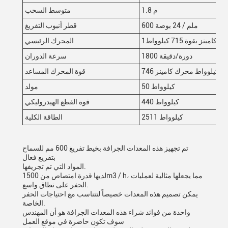
1.8 م
متوسط السحب
600 ملم / 24 بوصة
قطر أنبوب التفريغ
 كامينز بقوة 715 كيلوواط
المحرك الرئيسي
1800 دورة/دقيقة
سرعة الدوران
746 كيلوواط محرك كامينز
قوة المحرك المساعد
50 كيلوواط
مولد
440 كيلوواط
قوة القطع الهيدروليكي
2511 كيلوواط
الطاقة الكلية
تم تجهيز هذه المعدات الجرافة بخيط تفريغ 600 مم للسماح
بتفريغ فعال
المواد التي تم تجريفها.
لديها قدرة امتصاص من 1500m3 / h، مما يجعلها مثالية لعمليات
الحفر على نطاق واسع.
يمكن تصميم هذه المعدات خصيصاً لتتناسب مع احتياجات الحفر
الخاصة.
واحدة من فوائد شراء هذه المعدات الجرافة هو أن المهندس
سوف تكون حاضرة في موقع العمل