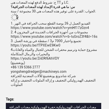
ج: شروط الدفع لهذه المعدات هي TT و LC.
س: ما هي قدرة الإمداد لهذه المعدات الجرافية؟
الجواب: القدرة على توفير هذه المعدات هي 30 مجموعة / سنة.
1. الفيديو العمل ل 26 بوصة القطع سحب الجرافة في النهر
https://www.youtube.com/watch?v=ymHf17z0zn4
2. 4 مجموعات من أجهزة الجرافات الجديدة في المخزون
https://www.youtube.com/watch?v=b-IuGroZ3f4&t=16s
3. تجميع واختبار 7000 م3 / سقطة في ورشة العمل
https://youtu.be/fTPXEwE9Kw0
4مشروع حماية وترميم محفرات الشحن للجبال والمياه والغابات
والبحيرات والرمال المتكاملة
https://youtu.be/ZnERf6AhVDY
(يونغشينغ)
+86 139 5366 2777
yongshengdredger@machineys.com
شركة شاندونغ يونغشينغ للآلات المعدنية للجرافة
التجفيف الهيدروليكي التجفيف و إزالة الملوثات التجفيف و إزالة
الملوثات
Tags:
معدات الجرافات الهيدروليكية,حفرة الهيدروليكية,معدات الجرافة