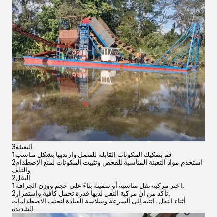
3التعبئة
1قم بتفكيك المكونات القابلة للفصل وارتديها بشكل مناسب
2استخدم مواد التعبئة المناسبة للفحص وتثبيت المكونات لمنع الاصطدام
والتلف.
2النقل
1اختر مركبة نقل مناسبة أو سفينة بناءً على حجم ووزن الجرافة.
2تأكد من أن مركبة النقل لديها قدرة تحمل كافية واستقرار.
أثناء النقل، انتبه إلى السرعة وسلاسة القيادة لتجنب الاصطدامات
الشديدة.