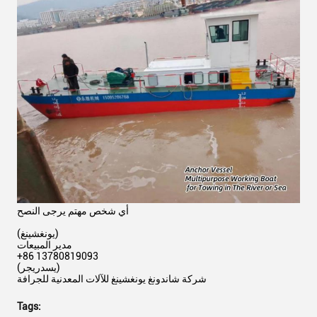
أي شخص مهتم يرجى النصح
(يونغشينغ)
مدير المبيعات
+86 13780819093
(يسدريجر)
شركة شاندونغ يونغشينغ للآلات المعدنية للجرافة
Tags: