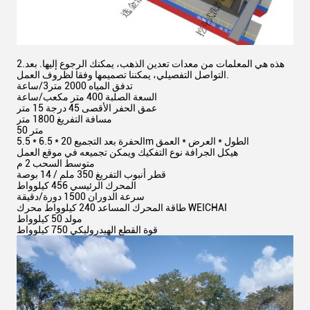
2.هذه هي المعلمات من معدات تعدين الذهب، يمكنك الرجوع إليها. بعد
التواصل التفصيلي، يمكننا تصميمها وفقا لظروف العمل.
تدفق المياه 2000 متر3/ساعة
السعة الصلبة 400 متر مكعب/ساعة
عمق الحفر الأقصى 45 درجة 15 متر
مسافة التفريغ 1800 متر
50 متر
الحفرة بعد التجميع 20 * 6.5 * 5.5m الطول * العرض * العمق
هيكل الجرافة نوع التفكيك ويمكن تجميعه في موقع العمل
متوسط السحب 2 م
قطر أنبوب التفريغ 350 ملم / 14 بوصة
المحرك الرئيسي 456 كيلوواط
سرعة الدوران 1500 دورة/دقيقة
طاقة المحرك المساعد 240 كيلوواط محرك WEICHAI
مولد 50 كيلوواط
قوة القطع الهيدروليكي 750 كيلوواط