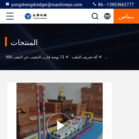
yongshengdredger@machineys.com
86--13953662777
إقتباس
المنتجات
>
>
>
المنزل
المنتجات
آلة تجريف الذهب