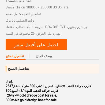
الحد الأدنى لكمية: 1
الأسعار: Price: 300000-1200000 US Dollars
تفاصيل التغليف: نقل ضخم
وقت التسليم: 50 يومًا
شروط الدفع: خطاب الاعتماد، D/A، D/P، T/T، ويسترن يونيون
القدرة على العرض: 25 مجموعة في السنة
احصل على أفضل سعر
وصف المنتج
تفاصيل المنتج
تفاصيل المنتج
إبراز:
قارب تعدين الذهب 300 متر / ساعة,2647kw قارب جرافة الذهب
للبيع,300m3/h قارب جرافة الذهب للبيع
,
2647kw gold dredge boat for sale
,
300m3/h gold dredge boat for sale