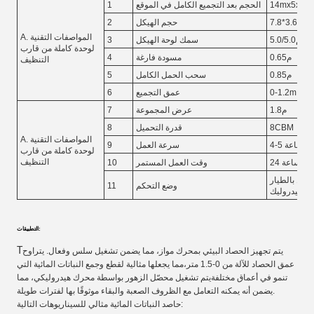
14mx5x4.2
الحجم بعد التجميع الكامل في الموقع
1
1.م
حجم الهيكل
2
A. المواصفات التقنية
5.0/5.0ملم
سمك لوحة الهيكل
3
لوحدة كاملة من قارب
0.65م
مسودة فارغة
4
التنظيف
0.85م
سحب الحمل الكامل
5
0-1.2m
عمق التجميع
6
1.8م
عرض المجموعة
7
8CBM
قدرة التحميل
8
A. المواصفات التقنية
في الساعة
سرعة العمل
9
لوحدة كاملة من قارب
التنظيف
24 ساعة
وقت العمل المستمر
10
كامل بالطيار
وضع التحكم
11
والهيدروليك
التطبيقات:
T
يتم تجهيز الحصاد البيئي بمحرك مواز، مما يضمن تشغيل سلس وفعال. يتراوح
عمق الحصاد للآلة من 0-1.5 متر،مما يجعلها مثالية لقطع وجمع النباتات المائية التي
تنمو في أعماق مختلفةيتم تشغيل محصّل الزهور بواسطة محرك هيدروليكي، مما
يضمن أنه يمكنه التعامل مع الظروف الصعبة والبقاء موثوقًا بها لفترات طويلة.
حاصد النباتات المائية مثالي للسيناريوهات التالية: