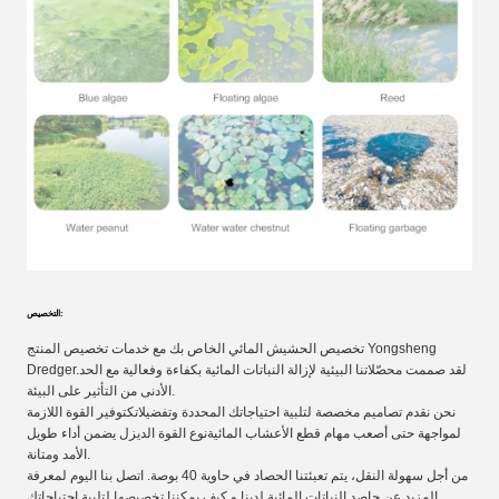
التخصيص:
تخصيص الحشيش المائي الخاص بك مع خدمات تخصيص المنتج Yongsheng
Dredger.لقد صممت محصّلاتنا البيئية لإزالة النباتات المائية بكفاءة وفعالية مع الحد
الأدنى من التأثير على البيئة.
نحن نقدم تصاميم مخصصة لتلبية احتياجاتك المحددة وتفضيلاتكتوفير القوة اللازمة
لمواجهة حتى أصعب مهام قطع الأعشاب المائيةنوع القوة الديزل يضمن أداء طويل
الأمد ومتانة.
من أجل سهولة النقل، يتم تعبئتنا الحصاد في حاوية 40 بوصة. اتصل بنا اليوم لمعرفة
المزيد عن حاصد النباتات المائية لدينا و كيف يمكننا تخصيصها لتلبية احتياجاتك.