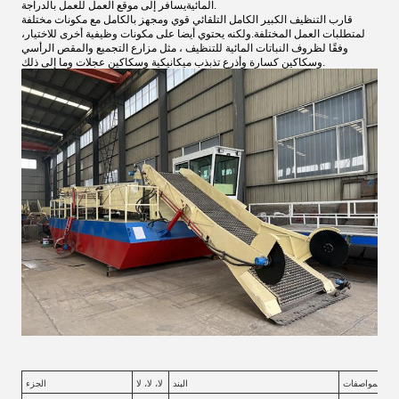
يسافر إلى موقع العمل للعمل بالدراجة.
المائية
قارب التنظيف الكبير الكامل التلقائي قوي ومجهز بالكامل مع مكونات مختلفة
لمتطلبات العمل المختلفة.ولكنه يحتوي أيضا على مكونات وظيفية أخرى للاختيار،
وفقًا لظروف النباتات المائية للتنظيف ، مثل مزارع التجميع والمقص الرأسي
وسكاكين كسارة وأذرع تذبذب ميكانيكية وسكاكين عجلات وما إلى ذلك.
المواصفات
البند
لا، لا، لا
الجزء