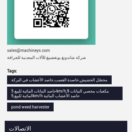
sales@machineys.com
شركة شاندونغ يونغشينغ للآلات المعدنية للجرافة
Tags:
محصّل الحشيش,حاصدة القصب,حاصد الأعشاب في البركة
حاصد النباتات المائية للبيع 5km/h,9 مكعبات محصي النباتات
المائية للبيع,5km/h حاصد الأعشاب المائية
pond weed harvester
الاتصالات