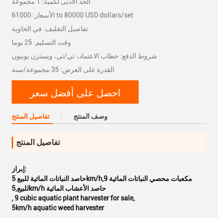
الحد الأدنى لكمية: 1 مجموعة
الأسعار: 61000 to 80000 USD dollars/set
تفاصيل التغليف: في الحاوية
وقت التسليم: 25 يوما
شروط الدفع: خطاب الاعتماد، تي/تي، ويسترن يونيون
القدرة على العرض: 35 مجموعة/سنة
احصل على أفضل سعر
وصف المنتج
تفاصيل المنتج
تفاصيل المنتج
إبراز:
حاصد النباتات المائية للبيع 5km/h,9 مكعبات محصي النباتات المائية
للبيع,5km/h حاصد الأعشاب المائية
,
9 cubic aquatic plant harvester for sale
,
5km/h aquatic weed harvester