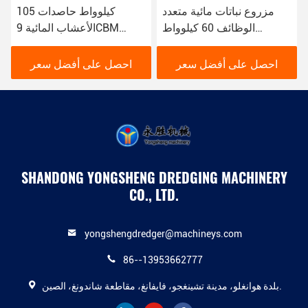
مزروع نباتات مائية متعدد
105 كيلوواط حاصدات
الوظائف 60 كيلوواط
الأعشاب المائية 9CBM
لتنظيف النهر والبحيرة
تلقائية بالكامل للقمامة
العائمة
احصل على أفضل سعر
احصل على أفضل سعر
SHANDONG YONGSHENG DREDGING MACHINERY
CO., LTD.
yongshengdredger@machineys.com
86--13953662777
بلدة هوانغلو، مدينة تشينغجو، فايفانغ، مقاطعة شاندونغ، الصين.