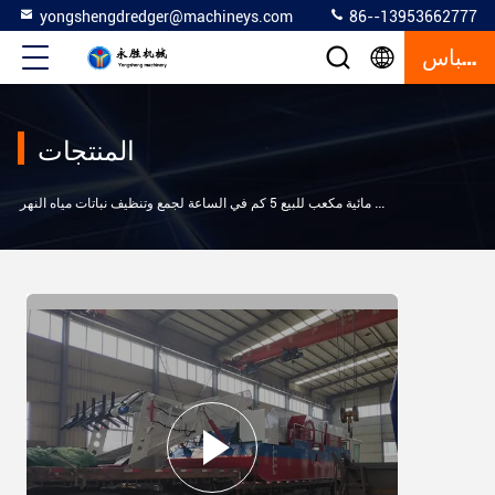
yongshengdredger@machineys.com
86--13953662777
إقتباس
المنتجات
>
9 محصّل نباتات مائية مكعب للبيع 5 كم في الساعة لجمع وتنظيف نباتات مياه النهر