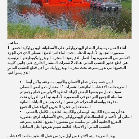
مبدأ العمل:
1. أثناء العمل ، يسيطر النظام الهيدروليكي على الأسطوانة الهيدروليكية لخفض
مقصورة التجميع الأمامية للذهاب تحت الماء ؛ثم القطع السفلي الذي في الجزء
الأمامي من المقصورة يبدأ العمل الذي يقوده المحرك الهيدروليكيوظيفتها الرئيسية
هي قطع جذور العشب المائي. هناك 2 شفرات المنشار الدائري على جانبي كابينة
التجميع،التي تدور بسرعة تحت محرك الهيدرووليك من أجل قطع العشب المائي
الذي ينمو أفقياً.
ليس فقط يمكن قطع الأغصان والأنبوب بسرعة، ولكن أيضا
الطريق
حاصد الأعشاب المائية
ثم الشفرات 2 المنشارات والقص السفلي
سوف تعمل مع بعضها البعض لإنهاء الخطوة الأولى من قطع وجمع.ثم
سلسلة التجميع التي تقع في المقصورة الأمامية تبدأ في الدوران تحت
مدفوعة بواسطة المحرك، في نفس الوقت يتم نقل النباتات المائية
المقطعة إلى حجرة التخزين لإنهاء عمل التجميع.
بعد أن يتم ملء الكابينة الوسطى والكابينة الخلفية بالكامل بالعشب
المائي أو الأجسام العائمةالنظام الهيدروليكي يدفع الأسطوانة لرفع مقصورة
التفريغ الخلفية أعلى ثم سلسلة من مقصورة التفريغ الخلفية بسرعة،
العشب المائي أو الأشياء العائمة سيتم تفريغها على الشاطئ.
بهذه الطريقة، يتم الانتهاء من أول مرة من عمل التنظيف،
حاصد الأعشاب