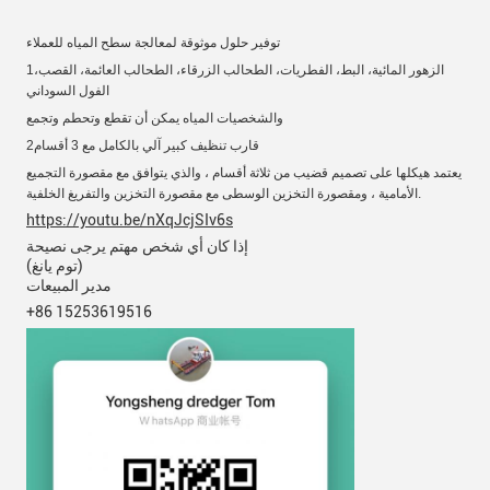
توفير حلول موثوقة لمعالجة سطح المياه للعملاء
1الزهور المائية، البط، الفطريات، الطحالب الزرقاء، الطحالب العائمة، القصب،
الفول السوداني
والشخصيات المياه
يمكن أن تقطع وتحطم وتجمع
2قارب تنظيف كبير آلي بالكامل مع 3 أقسام
يعتمد هيكلها على تصميم قضيب من ثلاثة أقسام ، والذي يتوافق مع مقصورة التجميع
الأمامية ، ومقصورة التخزين الوسطى مع مقصورة التخزين والتفريغ الخلفية.
https://youtu.be/nXqJcjSIv6s
إذا كان أي شخص مهتم يرجى نصيحة
(توم يانغ)
مدير المبيعات
+86 15253619516