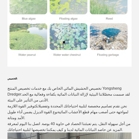
التخصيص:
تخصيص الحشيش المائي الخاص بك مع خدمات تخصيص المنتج Yongsheng
Dredger.لقد صممت محصّلاتنا البيئية لإزالة النباتات المائية بكفاءة وفعالية مع الحد
الأدنى من التأثير على البيئة.
نحن نقدم تصاميم مخصصة لتلبية احتياجاتك المحددة وتفضيلاتكتوفير القوة اللازمة
لمواجهة حتى أصعب مهام قطع الأعشاب المائيةنوع القوة الديزل يضمن أداء طويل
الأمد ومتانة.
من أجل سهولة النقل، يتم تعبئتنا الحصاد في حاوية 40 بوصة. اتصل بنا اليوم لمعرفة
المزيد عن حاصد النباتات المائية لدينا و كيف يمكننا تخصيصها لتلبية احتياجاتك.