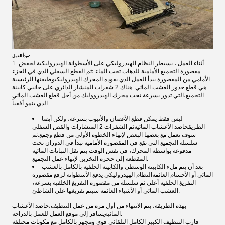
مبدأ العمل:
1. أثناء العمل ، يسيطر النظام الهيدروليكي على الأسطوانة الهيدروليكية لخفض
مقصورة التجميع الأمامية للذهاب تحت الماء ؛ثم القطع السفلي الذي في الجزء
الأمامي من المقصورة يبدأ العمل الذي يقوده المحرك الهيدروليكيوظيفتها الرئيسية
هي قطع جذور العشب المائي. هناك 2 شفرات المنشار الدائري على جانبي كابينة
التجميع،التي تدور بسرعة تحت محرك الهيدرووليك من أجل قطع العشب المائي
الذي ينمو أفقياً.
ليس فقط يمكن قطع الأغصان والأنبوب بسرعة، ولكن أيضا
الطريق
حاصد الأعشاب المائية
ثم الشفرات 2 المنشارات والقص السفلي
سوف تعمل مع بعضها البعض لإنهاء الخطوة الأولى من قطع وجمع.ثم
سلسلة التجميع التي تقع في المقصورة الأمامية تبدأ في الدوران تحت
مدفوعة بواسطة المحرك، في نفس الوقت يتم نقل النباتات المائية
المقطعة إلى حجرة التخزين لإنهاء عمل التجميع.
بعد أن يتم ملء الكابينة الوسطى والكابينة الخلفية بالكامل بالعشب
المائي أو الأجسام العائمةالنظام الهيدروليكي يدفع الأسطوانة لرفع مقصورة
التفريغ الخلفية أعلى ثم سلسلة من مقصورة التفريغ الخلفية بسرعة،
العشب المائي أو الأشياء العائمة سيتم تفريغها على الشاطئ.
بهذه الطريقة، يتم الانتهاء من أول مرة من عمل التنظيف،
حاصد الأعشاب
يسافر إلى موقع العمل للعمل بالدراجة.
المائية
قارب التنظيف الكبير الكامل التلقائي قوي ومجهز بالكامل مع مكونات مختلفة