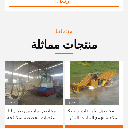
ارسل
منتجاتنا
منتجات مماثلة
فيديو
فيديو
ة 88 كيلوواط إيكو
8 محاصيل بيئية ذات سعة
هارفيستر 10CBM
مكعبة لجمع النباتات المائية
مكعبات مخصصة لم
امل للقمامة
في الأنهار
الأعشاب الضارة 