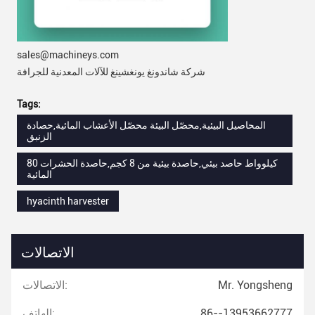
sales@machineys.com
شركة شاندونغ يونغشينغ للآلات المعدنية للجرافة
Tags:
المحاصيل البيئية,محصّل البيئة محصّل الأعشاب المائية,حصادة
الزنبق
80 كيلوواط حاصد بيئي,حاصدة بيئية من 8 كجم,حاصدة الحشرات
المائية
hyacinth harvester
الاتصالات
Mr. Yongsheng
الاتصالات:
86--13953662777
الهاتف: