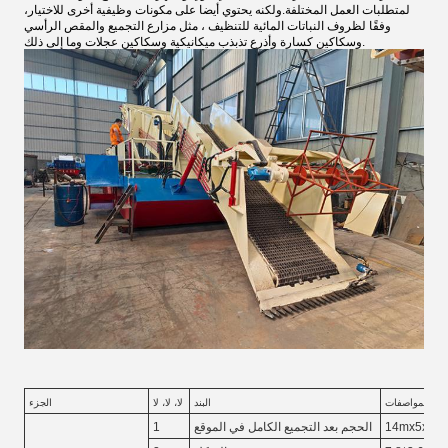
لمتطلبات العمل المختلفة.ولكنه يحتوي أيضا على مكونات وظيفية أخرى للاختيار،
وفقًا لظروف النباتات المائية للتنظيف ، مثل مزارع التجميع والمقص الرأسي
وسكاكين كسارة وأذرع تذبذب ميكانيكية وسكاكين عجلات وما إلى ذلك.
المواصفات
البند
لا، لا، لا
الجزء
14mx5x4.2
الحجم بعد التجميع الكامل في الموقع
1