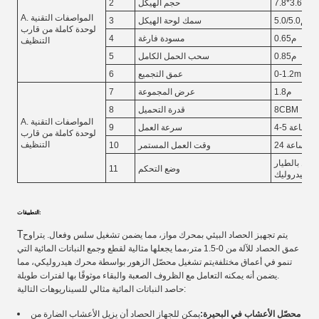
1.م
حجم الهيكل
2
A. المواصفات التقنية
5.0/5.0ملم
سمك لوحة الهيكل
3
لوحدة كاملة من قارب
0.65م
مسودة فارغة
4
التنظيف
0.85م
سحب الحمل الكامل
5
0-1.2m
عمق التجميع
6
1.8م
عرض المجموعة
7
8CBM
قدرة التحميل
8
A. المواصفات التقنية
في الساعة
سرعة العمل
9
لوحدة كاملة من قارب
التنظيف
24 ساعة
وقت العمل المستمر
10
كامل بالطيار
وضع التحكم
11
والهيدروليك
التطبيقات:
T
يتم تجهيز الحصاد البيئي بمحرك مواز، مما يضمن تشغيل سلس وفعال. يتراوح
عمق الحصاد للآلة من 0-1.5 متر،مما يجعلها مثالية لقطع وجمع النباتات المائية التي
تنمو في أعماق مختلفةيتم تشغيل محصّل الزهور بواسطة محرك هيدروليكي، مما
يضمن أنه يمكنه التعامل مع الظروف الصعبة والبقاء موثوقًا بها لفترات طويلة.
حاصد النباتات المائية مثالي للسيناريوهات التالية:
محصّل الأعشاب في البحيرة:
يمكن للجهاز الحصاد أن يزيل الأعشاب الضارة من