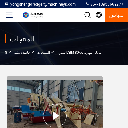
yongshengdredger@machineys.com
86--13953662777
إقتباس
المنتجات
>
>
>
8CBM 80kw الحصاد البيئي تستخدم لجمع وتنظيف نباتات المياه النهرية
المنزل
المنتجات
حاصدة بيئية