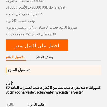
الحد الأدنى لكمية: 1 مجموعة
الأسعار: 61000 to 80000 USD dollars/set
تفاصيل التغليف: في الحاوية
وقت التسليم: 25 يوما
شروط الدفع: خطاب الاعتماد، تي/تي، ويسترن يونيون
القدرة على العرض: 35 مجموعة/سنة
احصل على أفضل سعر
وصف المنتج
تفاصيل المنتج
تفاصيل المنتج
إبراز:
,
80 كيلوواط حاصد بيئي,حاصدة بيئية من 8 كجم,حاصدة الحشرات المائية
8cbm eco harvester
,
8cbm water hyacinth harvester
طلب الزبون
اللون: