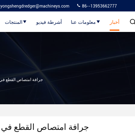
yongshengdredger@machineys.com
86--13953662777
أخبار
معلومات عنا
أشرطة فيديو
المنتجات
أخبار الشركة عن YSCSD650 7,000 m3/h جرافة امتصاص ا
YSCSD650 7,000 m3/h جرافة امتصاص القطع